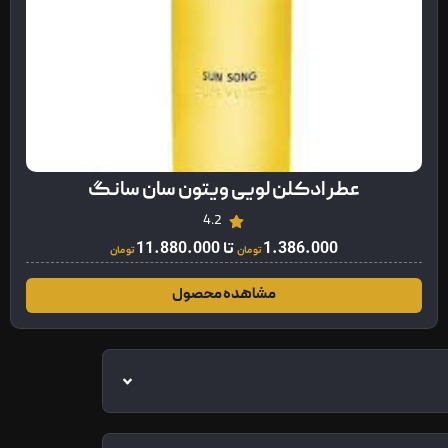
عطر ادکلن لویی ویتون سان سانگ
4.2
1.386.000
تا
11.880.000
تومان
تومان
مشاهده محصول