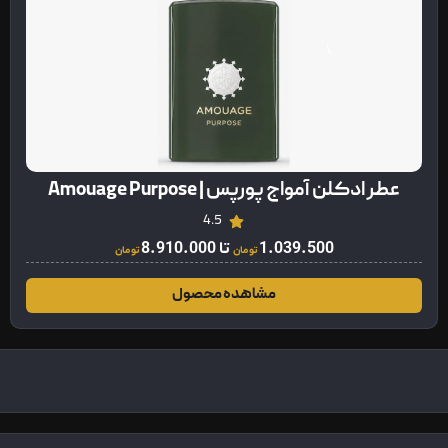
عطر ادکلن آمواج پورپس | Amouage Purpose
4.5
1.039.500
تا
8.910.000
تومان
تومان
مشاهده محصول