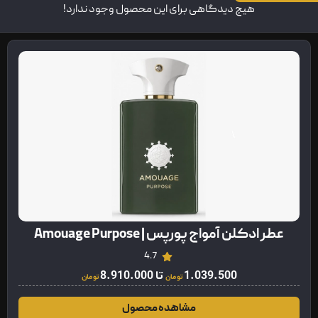
هیچ دیدگاهی برای این محصول وجود ندارد!
عطر ادکلن آمواج پورپس | Amouage Purpose
4.7
1.039.500
تا
8.910.000
تومان
تومان
مشاهده محصول