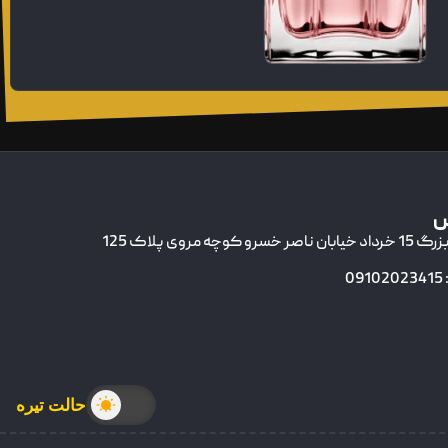
س
وچه مروی پلاک 125
0
حالت تیره