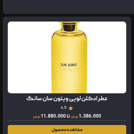
عطر ادکلن لویی ویتون سان سانگ
4.9
1.386.000
تا
11.880.000
تومان
تومان
مشاهده محصول