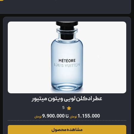
عطر ادکلن لویی ویتون میتیور
5
1.155.000
تا
9.900.000
تومان
تومان
مشاهده محصول